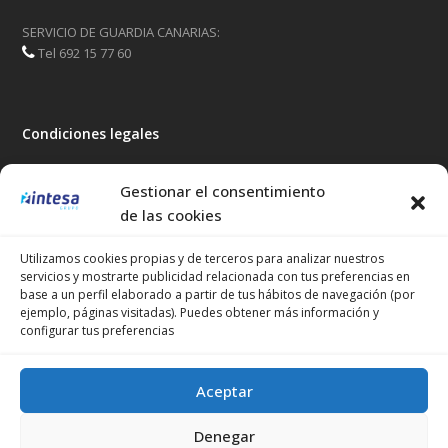
SERVICIO DE GUARDIA CANARIAS:
Tel 692 15 77 60
Condiciones legales
Aviso Legal
Gestionar el consentimiento
Privacidad y Protección de Datos
de las cookies
Política de Cookies
Portal de Transparencia
Utilizamos cookies propias y de terceros para analizar nuestros
servicios y mostrarte publicidad relacionada con tus preferencias en
base a un perfil elaborado a partir de tus hábitos de navegación (por
Síguenos
ejemplo, páginas visitadas). Puedes obtener más información y
configurar tus preferencias
Twitter
Facebook
Instagram
LinkedIn
Youtube
Aceptar
Denegar