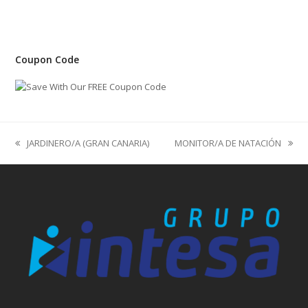
Coupon Code
previous
next
JARDINERO/A (GRAN CANARIA)
MONITOR/A DE NATACIÓN
post:
post: